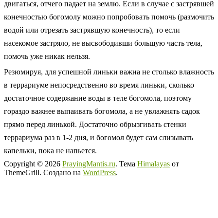
двигаться, отчего падает на землю. Если в случае с застрявшей
конечностью богомолу можно попробовать помочь (размочить
водой или отрезать застрявшую конечность), то если
насекомое застряло, не высвободивши большую часть тела,
помочь уже никак нельзя.
Резюмируя, для успешной линьки важна не столько влажность
в террариуме непосредственно во время линьки, сколько
достаточное содержание воды в теле богомола, поэтому
гораздо важнее выпаивать богомола, а не увлажнять садок
прямо перед линькой. Достаточно обрызгивать стенки
террариума раз в 1-2 дня, и богомол будет сам слизывать
капельки, пока не напьется.
Copyright © 2026
PrayingMantis.ru
. Тема
Himalayas
от
ThemeGrill. Создано на
WordPress
.