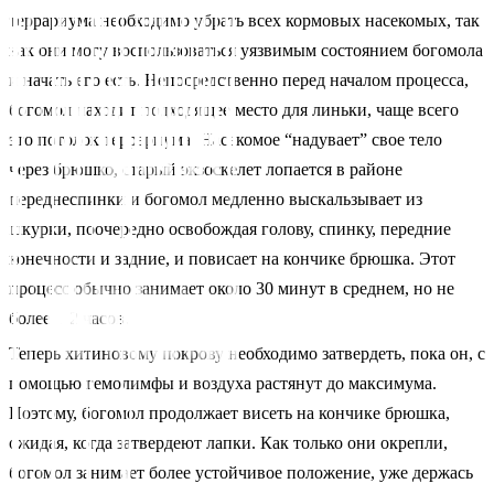
террариума необходимо убрать всех кормовых насекомых, так
как они могу воспользоваться уязвимым состоянием богомола
и начать его есть. Непосредственно перед началом процесса,
богомол находит подходящее место для линьки, чаще всего
это потолок террариума. Насекомое “надувает” свое тело
через брюшко, старый экзоскелет лопается в районе
переднеспинки и богомол медленно выскальзывает из
шкурки, поочередно освобождая голову, спинку, передние
конечности и задние, и повисает на кончике брюшка. Этот
процесс обычно занимает около 30 минут в среднем, но не
более 1-2 часов.
Теперь хитиновому покрову необходимо затвердеть, пока он, с
помощью гемолимфы и воздуха растянут до максимума.
Поэтому, богомол продолжает висеть на кончике брюшка,
ожидая, когда затвердеют лапки. Как только они окрепли,
богомол занимает более устойчивое положение, уже держась