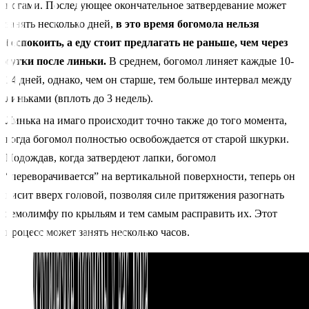
ногами. Последующее окончательное затвердевание может
занять несколько дней,
в это время богомола нельзя
беспокоить, а еду стоит предлагать не раньше, чем через
сутки после линьки.
В среднем, богомол линяет каждые 10-
14 дней, однако, чем он старше, тем больше интервал между
линьками (вплоть до 3 недель).
Линька на имаго происходит точно также до того момента,
когда богомол полностью освобождается от старой шкурки.
Подождав, когда затвердеют лапки, богомол
“переворачивается” на вертикальной поверхности, теперь он
висит вверх головой, позволяя силе притяжения разогнать
гемолимфу по крыльям и тем самым расправить их. Этот
процесс может занять несколько часов.