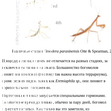
Различные стадии
Tenodera parasinensis
Otte & Spearman, 
Процедура линьки ничем не отличается на разных стадиях, за
исключением линьки на имаго. Большинство богомолов
линяет вниз головой (поэтому так важна высота террариума),
кроме редких видов, таких как
Eremiaphila sp
.
, они линяют в
горизонтальном положении.
Подготовка к линьке запускается специальными гормонами.
За некоторое время до линьки, обычно за пару дней, богомол
перестает питаться. Как только вы это заметили, из