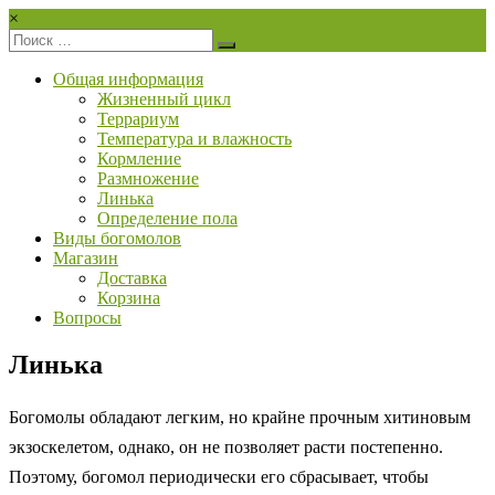
Перейти
×
к
PrayingMantis.ru
содержимому
Общая информация
Здесь
Жизненный цикл
вы
Террариум
можете
Температура и влажность
купить
Кормление
богомола
Размножение
и
Линька
узнать
Определение пола
всё
Виды богомолов
об
Магазин
их
Доставка
содержании!
Корзина
Вопросы
Линька
Богомолы обладают легким, но крайне прочным хитиновым
экзоскелетом, однако, он не позволяет расти постепенно.
Поэтому, богомол периодически его сбрасывает, чтобы