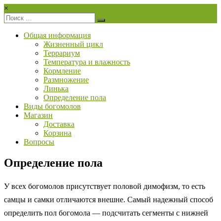
Перейти
×
к
PrayingMantis.ru
содержимому
Общая информация
Здесь
Жизненный цикл
вы
Террариум
можете
Температура и влажность
купить
Кормление
богомола
Размножение
и
Линька
узнать
Определение пола
всё
Виды богомолов
об
Магазин
их
Доставка
содержании!
Корзина
Вопросы
Определение пола
У всех богомолов присутствует половой димофизм, то есть
самцы и самки отличаются внешне. Самый надежный способ
определить пол богомола — подсчитать сегменты с нижней