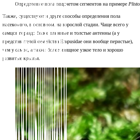
Определение пола подсчетом сегментов на примере
Plisto
Также, существуют и друге способы определения пола
насекомого, в основном, на взрослой стадии. Чаще всего у
самцов гораздо более длинные и толстые антенны (а у
представителей семейства
Empusidae
они вообще перистые),
чем у самок, а также более изящное узкое тело и хорошо
развитые крылья.