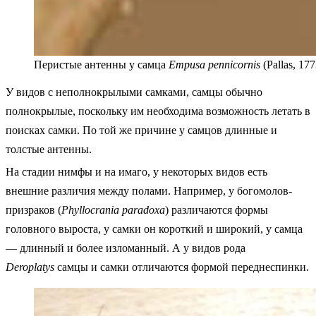
Перистые антенны у самца
Empusa pennicornis
(Pallas, 177
У видов с неполнокрылыми самками, самцы обычно
полнокрылые, поскольку им необходима возможность летать в
поисках самки. По той же причине у самцов длинные и
толстые антенны.
На стадии нимфы и на имаго, у некоторых видов есть
внешние различия между полами. Например, у богомолов-
призраков (
Phyllocrania paradoxa
) различаются формы
головного выроста, у самки он короткий и широкий, у самца
— длинный и более изломанный. А у видов рода
Deroplatys
самцы и самки отличаются формой переднеспинки.