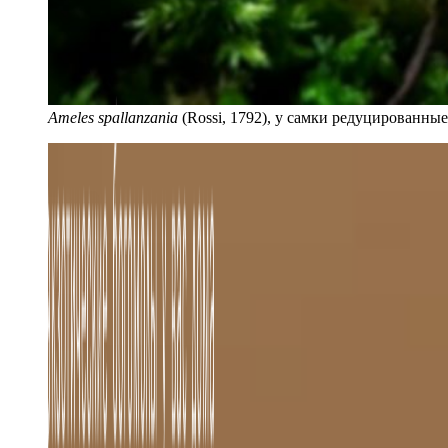
Ameles spallanzania
(Rossi, 1792), у самки редуцированны