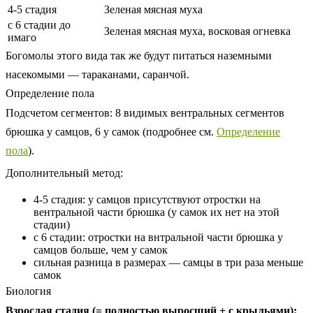
4-5 стадия
Зеленая мясная муха
с 6 стадии до
Зеленая мясная муха, восковая огневка
имаго
Богомолы этого вида так же будут питаться наземными
насекомыми — тараканами, саранчой.
Определение пола
Подсчетом сегментов: 8 видимых вентральных сегментов
брюшка у самцов, 6 у самок (подробнее см.
Определение
пола
).
Дополнительный метод:
4-5 стадия: у самцов присутствуют отростки на
вентральной части брюшка (у самок их нет на этой
стадии)
с 6 стадии: отростки на внтральной части брюшка у
самцов больше, чем у самок
сильная разница в размерах — самцы в три раза меньше
самок
Биология
Взрослая стадия (= полностью выросший + с крыльями):