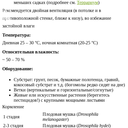
меньших садках (подробнее см.
Террариум
)
Рекомендуется двойная вентиляция (в потолке и в
противоположной стенке, ближе к низу), во избежание
застойной влаги
Температура:
Дневная 25 – 30 °C, ночная комнатная (20-25 °C)
Относительная влажность:
~ 50 – 70 %
Оборудование:
Субстрат: грунт, песок, бумажные полотенца, гравий,
кокосовый субстрат и т.д. (богомолы редко сидят на дне)
Ветки (вертикальные и горизонтальные/согнутые)
Живые или искусственные растения (берегитесь
пестицидов!) с крупными мощными листьями
Кормление
Плодовая мушка (
Drosophila
1 стадия
melanogaster
)
2-3 стадия
Плодовая мушка (
Drosophila hydei
)