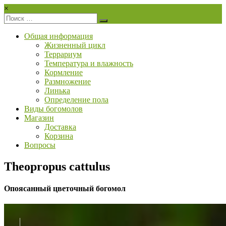
Перейти
×
к
PrayingMantis.ru
содержимому
Общая информация
Здесь
Жизненный цикл
вы
Террариум
можете
Температура и влажность
купить
Кормление
богомола
Размножение
и
Линька
узнать
Определение пола
всё
Виды богомолов
об
Магазин
их
Доставка
содержании!
Корзина
Вопросы
Theopropus cattulus
Опоясанный цветочный богомол