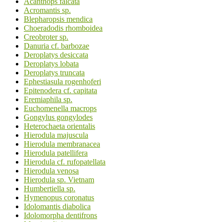
Acanthops falcata
Acromantis sp.
Blepharopsis mendica
Choeradodis rhomboidea
Creobroter sp.
Danuria cf. barbozae
Deroplatys desiccata
Deroplatys lobata
Deroplatys truncata
Ephestiasula rogenhoferi
Epitenodera cf. capitata
Eremiaphila sp.
Euchomenella macrops
Gongylus gongylodes
Heterochaeta orientalis
Hierodula majuscula
Hierodula membranacea
Hierodula patellifera
Hierodula cf. rufopatellata
Hierodula venosa
Hierodula sp. Vietnam
Humbertiella sp.
Hymenopus coronatus
Idolomantis diabolica
Idolomorpha dentifrons