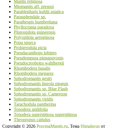
Mantis religiosa
Miomantis aff. preussi
Parablepharis kuhlii asiatica
Parasphendale sp.
Parathespis humbertiana
Phyllocrania paradoxa
Plistospilota guineensis
Polyspilota aeruginosa
Popa spurca
Prohierodula picta
Pseudacanthops lobipes
Pseudempusa pinnapavonis
Pseudocreobotra wahlbergii
Rhombodera basalis
Rhombodera megaera
Sphodromantis gestri
Sphodromantis lineola pinguis
Sphodromantis sp. Blue Flash
Sphodromantis sp. Cameroon
Sphodromantis viridis
Tarachodula pantherina
Tenodera aridifolia
Tenodera superstitiosa superstitiosa
Theopropus cattulus
Copyright © 2026
PrayingMantis.ru
. Тема
Himalayas
от